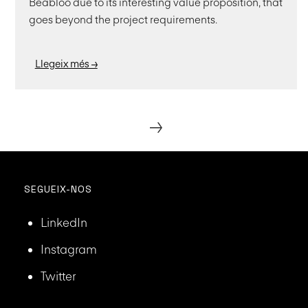
Beabloo due to its interesting value proposition, that
goes beyond the project requirements.
Llegeix més →
→
SEGUEIX-NOS
LinkedIn
Instagram
Twitter